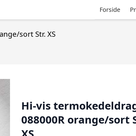
Forside
P
nge/sort Str. XS
Hi-vis termokedeldra
088000R orange/sort S
XS