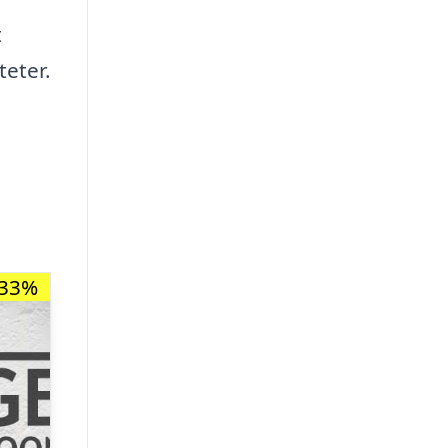
t
teter.
-33%