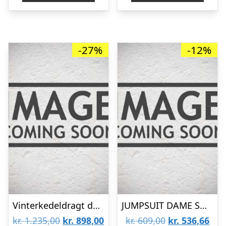
kr. 1.475,00.
kr.
-27%
-12%
Vinterkedeldragt damemodel 088002W grå/sort Str. XS
JUMPSUIT DAME SORT XS
Den
Den
Den
De
kr.
1.235,00
kr.
898,00
kr.
609,00
kr.
536,66