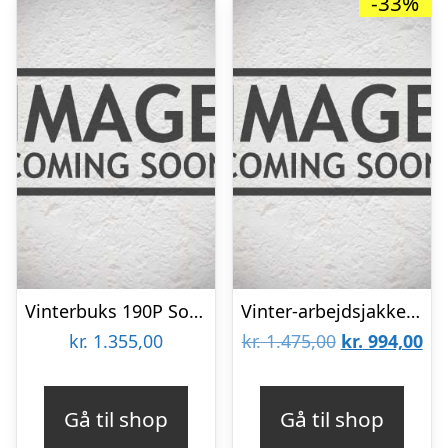
-33%
Vinterbuks 190P Sort Str. XS
Vinter-arbejdsjakke stretch 186100 sort Str. XS
Den
De
kr.
1.355,00
kr.
1.475,00
kr.
994,00
oprindelige
akt
pris
pri
Gå til shop
Gå til shop
var:
er: