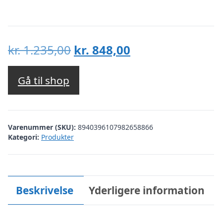
Den
Den
kr.
1.235,00
kr.
848,00
oprindelige
aktuelle
pris
pris
Gå til shop
var:
er:
kr. 1.235,00.
kr. 848,00.
Varenummer (SKU):
8940396107982658866
Kategori:
Produkter
Beskrivelse
Yderligere information